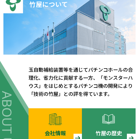
竹屋について
玉自動補給装置等を通じてパチンコホールの合
理化、省力化に貢献する一方、「モンスターハ
ウス」をはじめとするパチンコ機の開発により
「技術の竹屋」との評を得ています。
ABOUT US
会社情報
竹屋の歴史