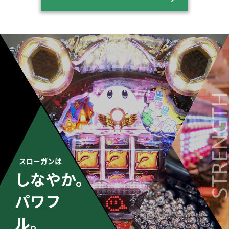
STRENG
スローガンは
しなやか。
パワフ
ル。