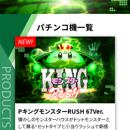
パチンコ機一覧
NEW!
PRODUCTS
PキングモンスターRUSH 67Ver.
懐かしのモンスターハウスがドットモンスターと
して蘇る！セットタイプと小当りラッシュで新感